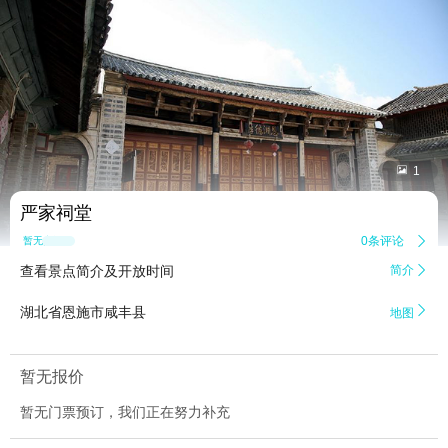


1
严家祠堂
0条评论

暂无点评
查看景点简介及开放时间
简介


湖北省恩施市咸丰县
地图
暂无报价
暂无门票预订，我们正在努力补充