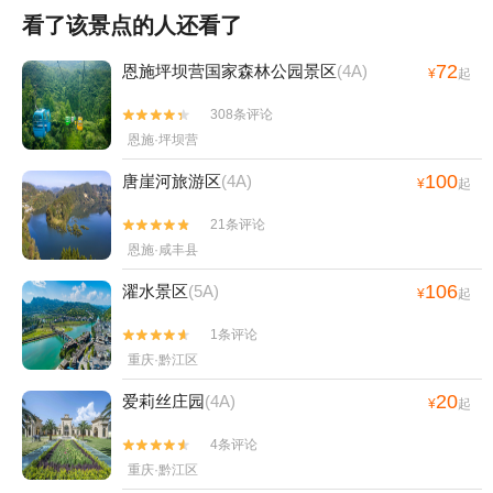
看了该景点的人还看了
72
恩施坪坝营国家森林公园景区
(4A)
¥
起
308条评论


恩施·坪坝营
100
唐崖河旅游区
(4A)
¥
起
21条评论


恩施·咸丰县
106
濯水景区
(5A)
¥
起
1条评论


重庆·黔江区
20
爱莉丝庄园
(4A)
¥
起
4条评论


重庆·黔江区