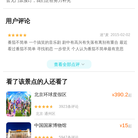
暂无门票预订，我们正在努力补充
用户评论
迷*麦 2015-02-02


番茄不简单 一个搞笑的音乐剧 剧中有高兴有失落有离别有重合 最近
看过番茄不简单 寻找初恋 一步登天 个人认为番茄不简单最有意思
查看全部点评

看了该景点的人还看了
390.2
北京环球度假区
¥
起
3923条评论


北京·通州区
15
中国国家博物馆
¥
起
5947条评论

