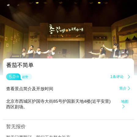


4
番茄不简单
5.0
1条评论

分
超赞
查看景点简介及开放时间
简介

北京市西城区护国寺大街85号护国新天地4楼(近平安里)
地图
西区剧场。

暂无报价