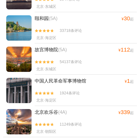
北京·东城区
30
颐和园
(5A)
¥
起
33718条评论


北京·海淀区
112
故宫博物院
(5A)
¥
起
54137条评论


北京·东城区
1
中国人民革命军事博物馆
¥
起
1924条评论


北京·海淀区
339
北京欢乐谷
(4A)
¥
起
11249条评论


北京·朝阳区