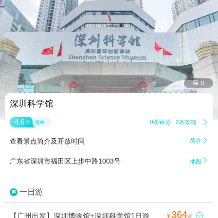


8
深圳科学馆
4.6
0条评论
2条攻略

分
很棒
查看景点简介及开放时间
简介


广东省深圳市福田区上步中路1003号
地图
一日游
364
【广州出发】深圳博物馆+深圳科学馆1日游

¥
起