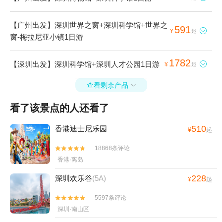
【广州出发】深圳世界之窗+深圳科学馆+世界之
591

¥
起
窗-梅拉尼亚小镇1日游
1782
【深圳出发】深圳科学馆+深圳人才公园1日游

¥
起
查看剩余产品

看了该景点的人还看了
510
香港迪士尼乐园
¥
起
18868条评论


香港·离岛
228
深圳欢乐谷
(5A)
¥
起
5597条评论


深圳·南山区