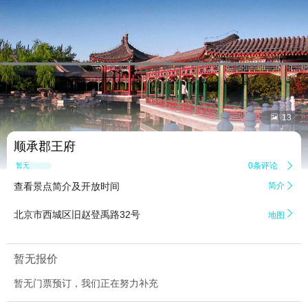


13
顺承郡王府
0条评论

暂无点评
查看景点简介及开放时间
简介


北京市西城区旧赵登禹路32号
地图
暂无报价
暂无门票预订，我们正在努力补充