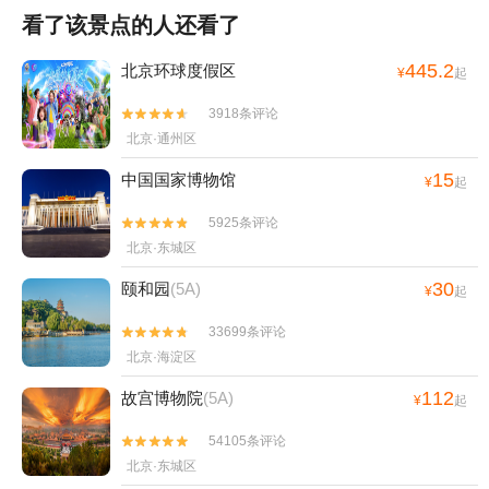
看了该景点的人还看了
445.2
北京环球度假区
¥
起
3918条评论


北京·通州区
15
中国国家博物馆
¥
起
5925条评论


北京·东城区
30
颐和园
(5A)
¥
起
33699条评论


北京·海淀区
112
故宫博物院
(5A)
¥
起
54105条评论


北京·东城区