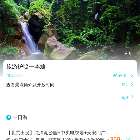


6
旅游护照一本通
0条评论

暂无点评
查看景点简介及开放时间
简介


地图
一日游
【北京出发】龙潭湖公园+中央电视塔+天安门广
358