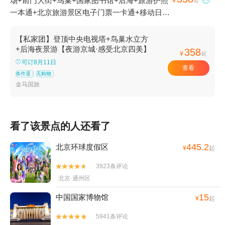
场+前门大街+鸟巢+国家图书馆+后海+旅游护照

¥
起
一本通+北京旅游景区电子门票一卡通+移动日本
流量包+龙潭中湖公园1日游
【私家团】登顶中央电视塔+鸟巢水立方
+后海夜景游【夜游京城·感受北京四美】
358
¥
起
可订8月11日
查看
条件退
无购物
金马国旅
看了该景点的人还看了
445.2
北京环球度假区
¥
起
3923条评论


北京·通州区
15
中国国家博物馆
¥
起
5941条评论

