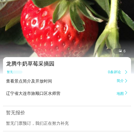


6
龙腾牛奶草莓采摘园
0条评论

暂无点评
查看景点简介及开放时间
简介


辽宁省大连市旅顺口区水师营
地图
暂无报价
暂无门票预订，我们正在努力补充