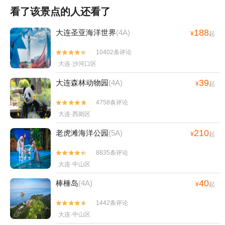
看了该景点的人还看了
188
大连圣亚海洋世界
(4A)
¥
起
10402条评论


大连·沙河口区
39
大连森林动物园
(4A)
¥
起
4758条评论


大连·西岗区
210
老虎滩海洋公园
(5A)
¥
起
8835条评论


大连·中山区
40
棒棰岛
(4A)
¥
起
1442条评论


大连·中山区