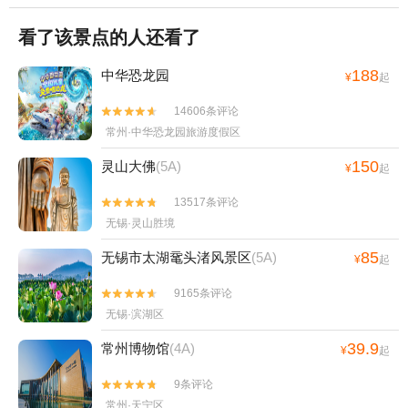
看了该景点的人还看了
188
中华恐龙园
¥
起
14606条评论


常州·中华恐龙园旅游度假区
150
灵山大佛
(5A)
¥
起
13517条评论


无锡·灵山胜境
85
无锡市太湖鼋头渚风景区
(5A)
¥
起
9165条评论


无锡·滨湖区
39.9
常州博物馆
(4A)
¥
起
9条评论


常州·天宁区