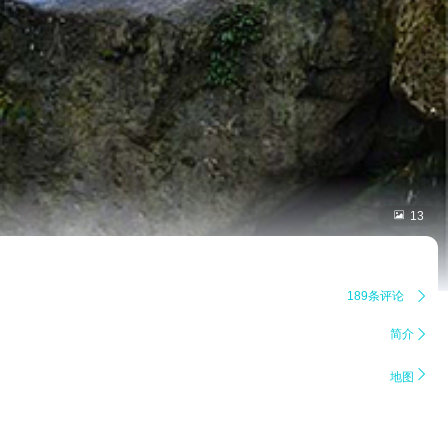

13
189条评论

简介


地图