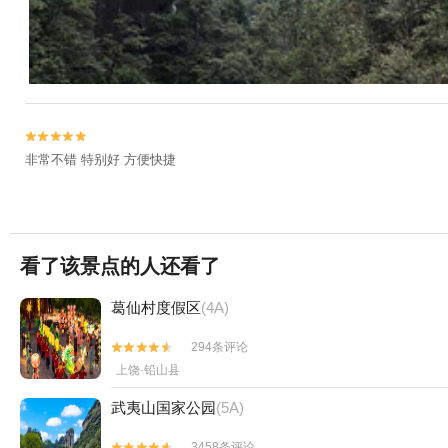


非常不错 特别好 方便快捷
看了该景点的人还看了
葛仙村度假区
(4A)
294条评论


上饶·铅山县
武夷山国家公园
(5A)
3458条评论

