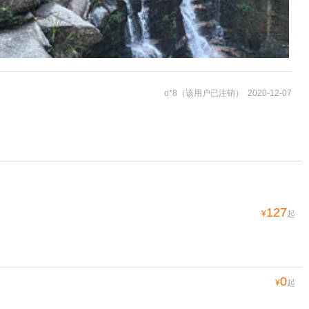
o*8（该用户已注销） 2020-12-07
127
¥
起
0
¥
起