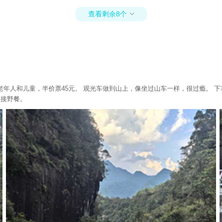
查看剩余8个

老年人和儿童，半价票45元。 观光车做到山上，像坐过山车一样，很过瘾。 
直接野餐。