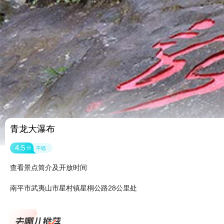
青龙大瀑布
4.5
分
不错
查看景点简介及开放时间
南平市武夷山市星村镇星桐公路28公里处