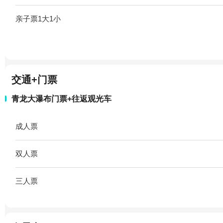
亲子票1大1小
交通+门票
青龙大瀑布门票+往返观光车
成人票
双人票
三人票