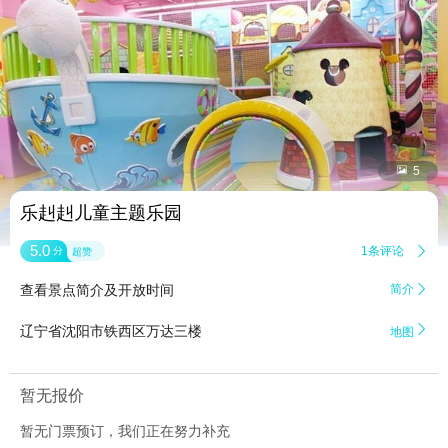


5
乐赳赳儿童主题乐园
5.0
1条评论

分
超赞
查看景点简介及开放时间
简介


辽宁省沈阳市铁西区万达三楼
地图
暂无报价
暂无门票预订，我们正在努力补充