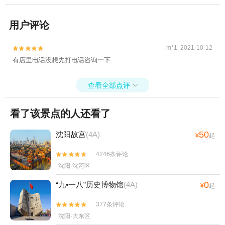
用户评论
m*1 2021-10-12


有店里电话没想先打电话咨询一下
查看全部点评

看了该景点的人还看了
50
沈阳故宫
(4A)
¥
起
4246条评论


沈阳·沈河区
0
“九•一八”历史博物馆
(4A)
¥
起
377条评论


沈阳·大东区