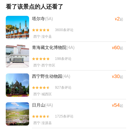
看了该景点的人还看了
2
塔尔寺
(5A)
¥
起
3600条评论


西宁·湟中县
60
青海藏文化博物院
(4A)
¥
起
198条评论


西宁·西宁市区
30
西宁野生动物园
(4A)
¥
起
927条评论


西宁·城西区
54
日月山
(4A)
¥
起
1725条评论


西宁·湟源县