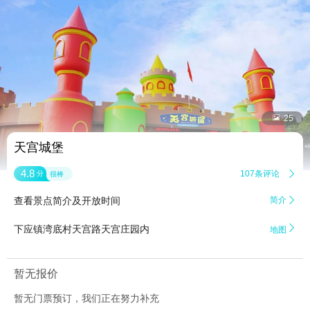


25
天宫城堡
4.8
107条评论

分
很棒
查看景点简介及开放时间
简介


下应镇湾底村天宫路天宫庄园内
地图
暂无报价
暂无门票预订，我们正在努力补充