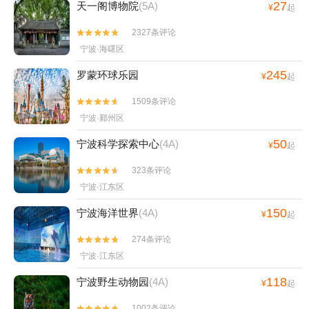
27
天一阁博物院
(5A)
¥
起
2327条评论


宁波·海曙区
245
罗蒙环球乐园
¥
起
1509条评论


宁波·鄞州区
50
宁波科学探索中心
(4A)
¥
起
323条评论


宁波·江东区
150
宁波海洋世界
(4A)
¥
起
274条评论


宁波·江东区
118
宁波野生动物园
(4A)
¥
起
1002条评论

