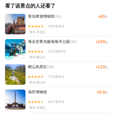
看了该景点的人还看了
60
青岛啤酒博物馆
(4A)
¥
起
6385条评论


青岛·市北区
249
海合安青岛极地海洋公园
(4A)
¥
起
21763条评论


青岛·崂山区
120
崂山风景区
(5A)
¥
起
7216条评论


青岛·崂山区
9.9
海军博物馆
¥
起
4077条评论


青岛·市南区