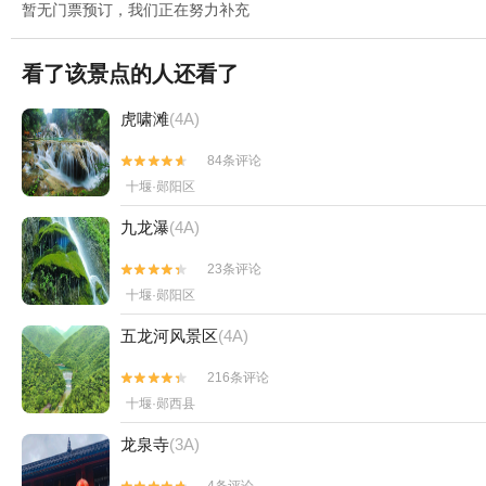
暂无门票预订，我们正在努力补充
看了该景点的人还看了
虎啸滩
(4A)
84条评论


十堰·郧阳区
九龙瀑
(4A)
23条评论


十堰·郧阳区
五龙河风景区
(4A)
216条评论


十堰·郧西县
龙泉寺
(3A)