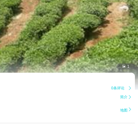

1
0条评论

简介


地图