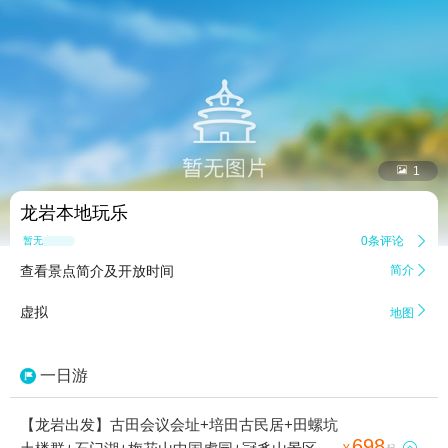


1
龙岩本地玩乐
0条评论

暂无点评
查看景点简介及开放时间
简介


虚拟
地图
一日游
【龙岩出发】古田会议会址+培田古民居+田螺坑
698