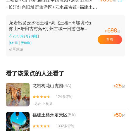
土楼群+石门湖+梅花山中国虎园+冠豸山景区

¥
起
+长汀红色旧址群旅游区+云水谣古镇+福建土楼
王景区+洪坑土楼民俗文化村+福建土楼(永定)景
区+龙岩本地玩乐+古韵汀州+云水谣景区+汀州
龙岩出发云水谣土楼+高北土楼+田螺坑+冠
古城+长汀古城墙+客家土楼民俗文化村（洪坑）
豸山+培田古村落+汀州古城一日游包车
698
¥
起
【多线路可选/独立成团上门接送】
+田螺坑景区1日游
23:00前可订明日
查看
条件退
无购物
胡哥旅游
看了该景点的人还看了
25
龙岩梅花山虎园
(4A)
¥
起
124条评论


龙岩·上杭县
50
福建土楼永定景区
(5A)
¥
起
1332条评论

