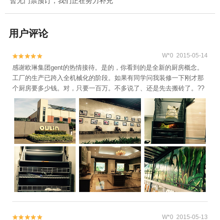
暂无门票预订，我们正在努力补充
用户评论
W*0 2015-05-14


感谢欧琳集团gent的热情接待。是的，你看到的是全新的厨房概念。
工厂的生产已跨入全机械化的阶段。如果有同学问我装修一下刚才那
个厨房要多少钱。对，只要一百万。不多说了、还是先去搬砖了。??
W*0 2015-05-13

