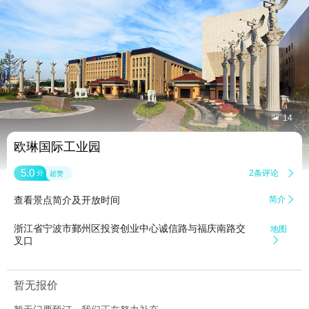


14
欧琳国际工业园
5.0
2条评论

分
超赞
查看景点简介及开放时间
简介

浙江省宁波市鄞州区投资创业中心诚信路与福庆南路交
地图
叉口

暂无报价