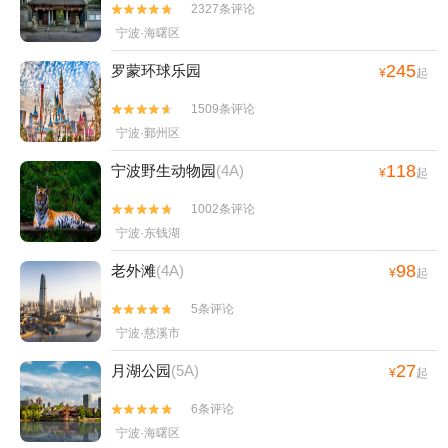
2327条评论


宁波·海曙区
245
罗蒙环球乐园
¥
起
1509条评论


宁波·鄞州区
118
宁波野生动物园
(4A)
¥
起
1002条评论


宁波·东钱湖
98
老外滩
(4A)
¥
起
5条评论


宁波·慈溪市
27
月湖公园
(5A)
¥
起
6条评论


宁波·海曙区