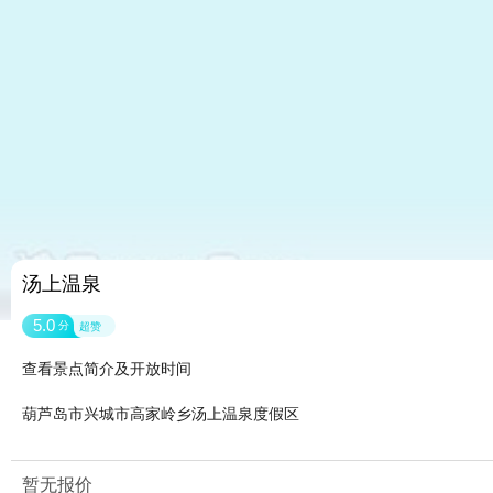
汤上温泉
5.0
分
超赞
查看景点简介及开放时间
葫芦岛市兴城市高家岭乡汤上温泉度假区
暂无报价