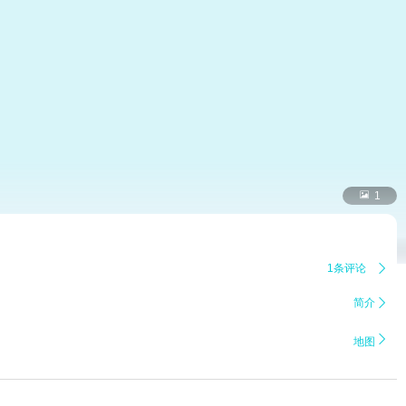

1
1条评论

简介


地图