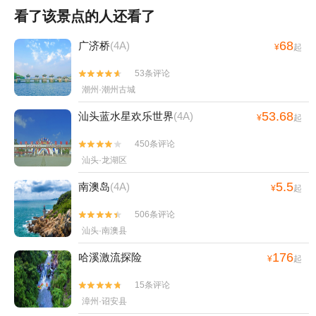
看了该景点的人还看了
68
广济桥
(4A)
¥
起
53条评论


潮州·潮州古城
53.68
汕头蓝水星欢乐世界
(4A)
¥
起
450条评论


汕头·龙湖区
5.5
南澳岛
(4A)
¥
起
506条评论


汕头·南澳县
176
哈溪激流探险
¥
起
15条评论


漳州·诏安县