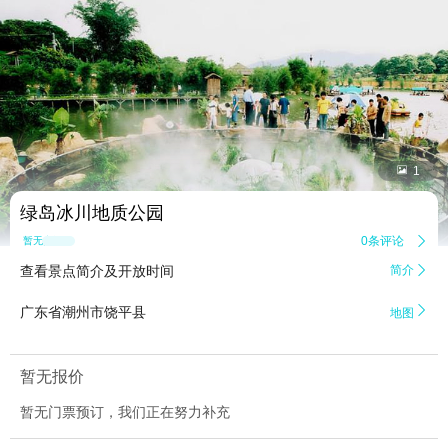


1
绿岛冰川地质公园
0条评论

暂无点评
查看景点简介及开放时间
简介


广东省潮州市饶平县
地图
暂无报价
暂无门票预订，我们正在努力补充