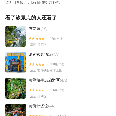
暂无门票预订，我们正在努力补充
看了该景点的人还看了
古龙峡
(4A)
79条评论


清远·清新区
清远玄真漂流
(4A)
200条评论


清远·玄真峡谷嬉水王国
黄腾峡生态旅游区
(4A)
226条评论


清远·清城区
黄腾峡漂流
(4A)