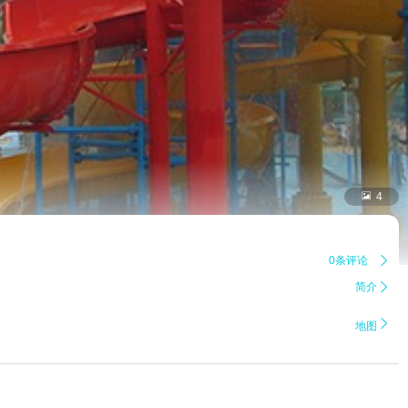

4
0条评论

简介


地图