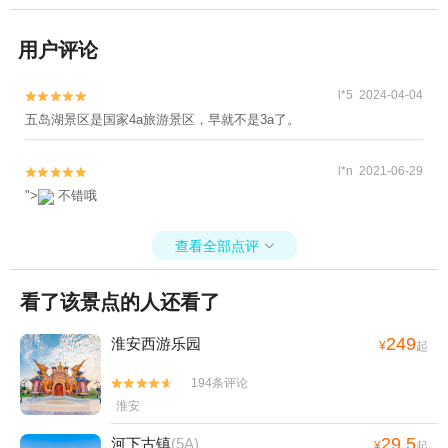
用户评论
l*5 2024-04-04


五岛湖景区是国家4a旅游景区，早就不是3a了。
l*n 2021-06-29


">
不错哦
查看全部点评

看了该景点的人还看了
249
淮安西游乐园
¥
起
194条评论


淮安
29.5
河下古镇
(5A)
¥
起