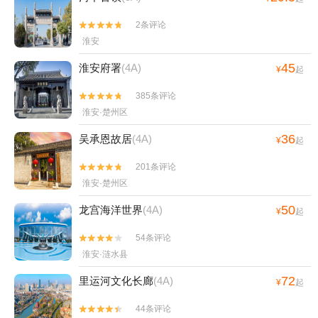
2条评论


淮安
45
淮安府署
(4A)
¥
起
385条评论


淮安·楚州区
36
吴承恩故居
(4A)
¥
起
201条评论


淮安·楚州区
50
龙宫海洋世界
(4A)
¥
起
54条评论


淮安·涟水县
72
里运河文化长廊
(4A)
¥
起
44条评论

