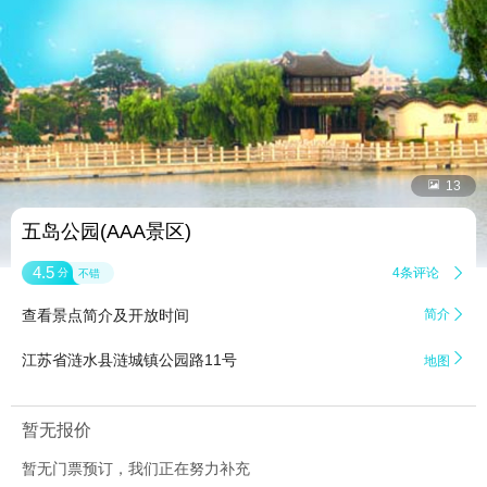


13
五岛公园(AAA景区)
4.5
4条评论

分
不错
查看景点简介及开放时间
简介


江苏省涟水县涟城镇公园路11号
地图
暂无报价
暂无门票预订，我们正在努力补充