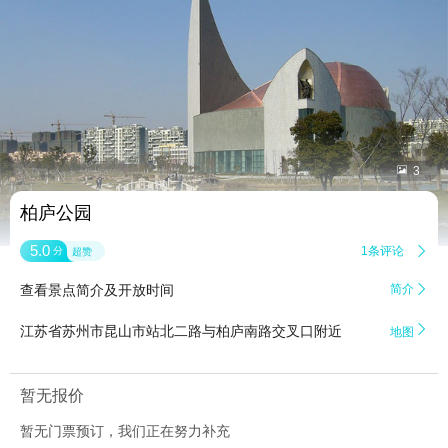


3
柏庐公园
5.0
1条评论

分
超赞
查看景点简介及开放时间
简介


江苏省苏州市昆山市站北二路与柏庐南路交叉口附近
地图
暂无报价
暂无门票预订，我们正在努力补充