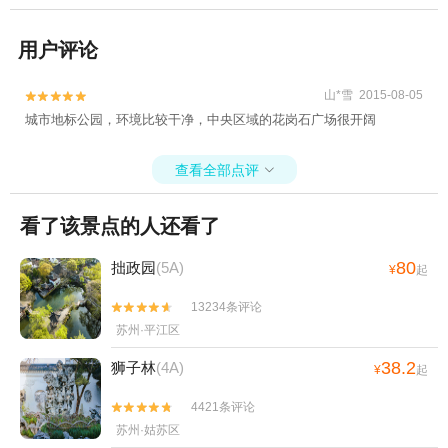
用户评论
山*雪 2015-08-05


城市地标公园，环境比较干净，中央区域的花岗石广场很开阔
查看全部点评

看了该景点的人还看了
80
拙政园
(5A)
¥
起
13234条评论


苏州·平江区
38.2
狮子林
(4A)
¥
起
4421条评论


苏州·姑苏区