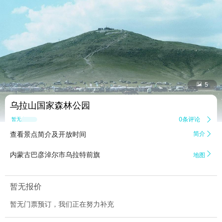


5
乌拉山国家森林公园
0条评论

暂无点评
查看景点简介及开放时间
简介


内蒙古巴彦淖尔市乌拉特前旗
地图
暂无报价
暂无门票预订，我们正在努力补充