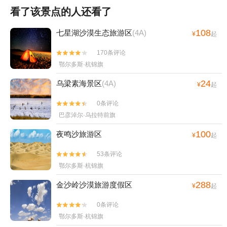
看了该景点的人还看了
108
七星湖沙漠生态旅游区
(4A)
¥
起
170条评论


鄂尔多斯·杭锦旗
24
乌梁素海景区
(4A)
¥
起
0条评论


巴彦淖尔·乌拉特前旗
100
夜鸣沙旅游区
¥
起
53条评论


鄂尔多斯·杭锦旗
288
金沙岭沙漠旅游度假区
¥
起
0条评论


鄂尔多斯·杭锦旗