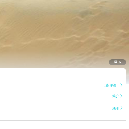

6
1条评论

简介


地图