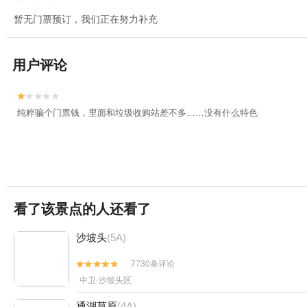
暂无门票预订，我们正在努力补充
用户评论


纯粹骗个门票钱，里面和垃圾收购站差不多……没有什么特色
看了该景点的人还看了
沙坡头
(5A)
7730条评论


中卫·沙坡头区
通湖草原
(4A)