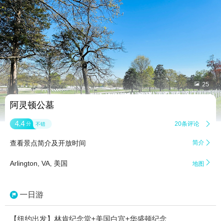


25
阿灵顿公墓
4.4
20条评论

分
不错
查看景点简介及开放时间
简介


Arlington, VA, 美国
地图
一日游
【纽约出发】林肯纪念堂+美国白宫+华盛顿纪念