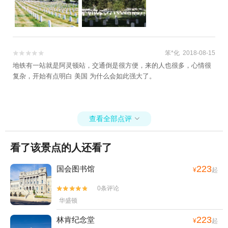
笨*化 2018-08-15


地铁有一站就是阿灵顿站，交通倒是很方便，来的人也很多，心情很
复杂，开始有点明白 美国 为什么会如此强大了。
查看全部点评

看了该景点的人还看了
223
国会图书馆
¥
起
0条评论


华盛顿
223
林肯纪念堂
¥
起