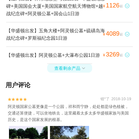
1126
碑+美国国会大厦+美国国家航空航天博物馆+越

¥
起
战纪念碑+阿灵顿公墓+国会山1日游
【华盛顿出发】五角大楼+阿灵顿公墓+硫磺岛海
4089

¥
起
战纪念碑+罗斯福纪念园1日游
3269
【华盛顿出发】阿灵顿公墓+大瀑布公园1日游

¥
起
查看剩余产品

用户评论
错*了 2018-10-19


阿灵顿国家公墓更像是一个公园，祥和而宁静，处处都是绿色植被，
交通还算便捷，可以坐地铁去，这里藏着太多太多华盛顿家族与美国
历史，是这个国家发展的根基。