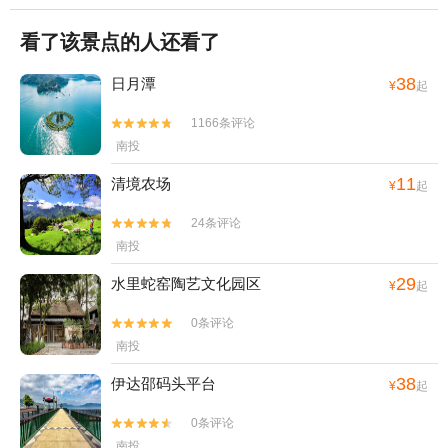
看了该景点的人还看了
38
日月潭
¥
起
1166条评论


南投
11
清境农场
¥
起
24条评论


南投
29
水里蛇窑陶艺文化园区
¥
起
0条评论


南投
38
伊达邵码头平台
¥
起
0条评论


南投