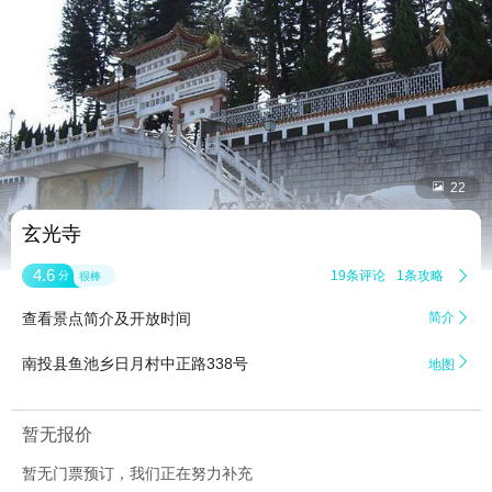


22
玄光寺
4.6
19条评论
1条攻略

分
很棒
查看景点简介及开放时间
简介


南投县鱼池乡日月村中正路338号
地图
暂无报价
暂无门票预订，我们正在努力补充