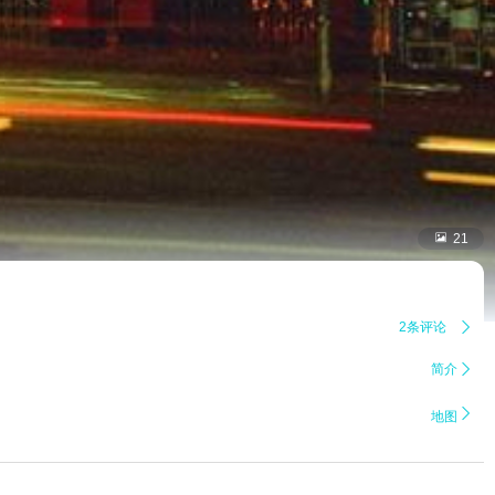

21
2条评论

简介


地图