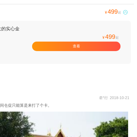
499

¥
起
大的实心金
499
¥
起
查看
牵*行 2018-10-21
间仓促只能算是来打了个卡。