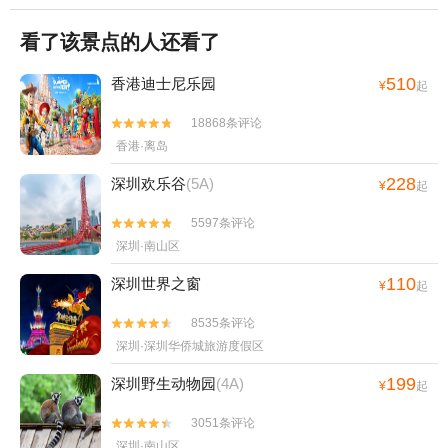
看了该景点的人还看了
510
香港迪士尼乐园
¥
起
18868条评论


香港·离岛
228
深圳欢乐谷
(5A)
¥
起
5597条评论


深圳·南山区
110
深圳世界之窗
¥
起
8535条评论


深圳·深圳华侨城旅游度假区
199
深圳野生动物园
(4A)
¥
起
3051条评论


深圳·南山区