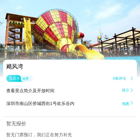


1
飓风湾
5.0
0条评论

分
超赞
查看景点简介及开放时间
简介


深圳市南山区侨城西街1号欢乐谷内
地图
暂无报价
暂无门票预订，我们正在努力补充