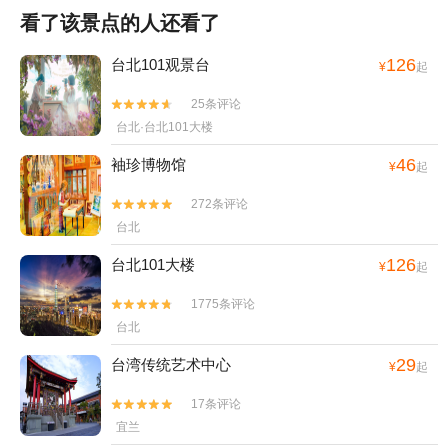
看了该景点的人还看了
126
台北101观景台
¥
起
25条评论


台北·台北101大楼
46
袖珍博物馆
¥
起
272条评论


台北
126
台北101大楼
¥
起
1775条评论


台北
29
台湾传统艺术中心
¥
起
17条评论


宜兰