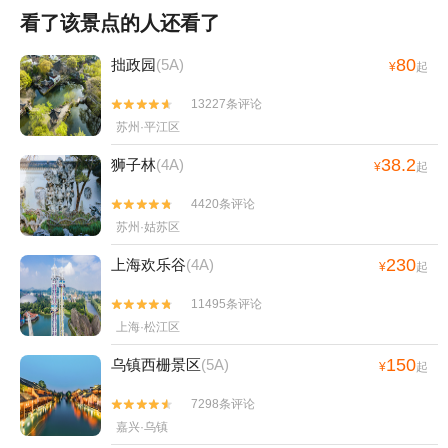
看了该景点的人还看了
80
拙政园
(5A)
¥
起
13227条评论


苏州·平江区
38.2
狮子林
(4A)
¥
起
4420条评论


苏州·姑苏区
230
上海欢乐谷
(4A)
¥
起
11495条评论


上海·松江区
150
乌镇西栅景区
(5A)
¥
起
7298条评论


嘉兴·乌镇