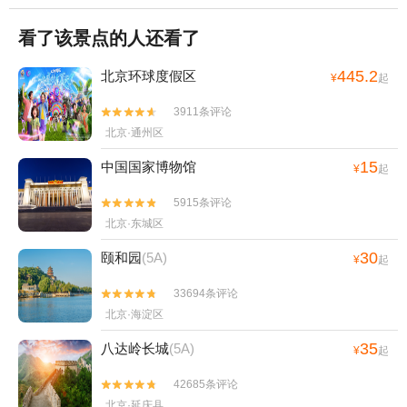
看了该景点的人还看了
445.2
北京环球度假区
¥
起
3911条评论


北京·通州区
15
中国国家博物馆
¥
起
5915条评论


北京·东城区
30
颐和园
(5A)
¥
起
33694条评论


北京·海淀区
35
八达岭长城
(5A)
¥
起
42685条评论


北京·延庆县