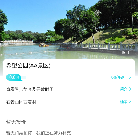


4
希望公园(AA景区)
0.0
0条评论

分
查看景点简介及开放时间
简介


石景山区西黄村
地图
暂无报价
暂无门票预订，我们正在努力补充