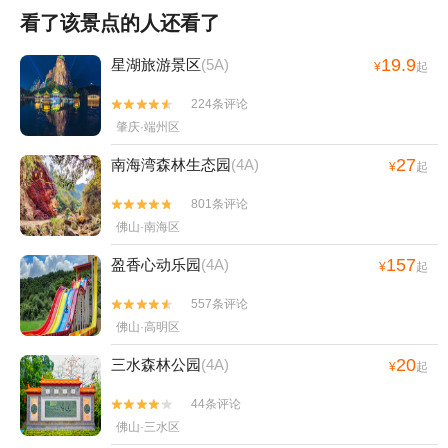
看了该景点的人还看了
19.9
星湖旅游景区
(5A)
¥
起
224条评论


肇庆·端州区
27
南海湾森林生态园
(4A)
¥
起
801条评论


佛山·南海区
157
盈香心动乐园
(4A)
¥
起
557条评论


佛山·高明区
20
三水森林公园
(4A)
¥
起
44条评论


佛山·三水区