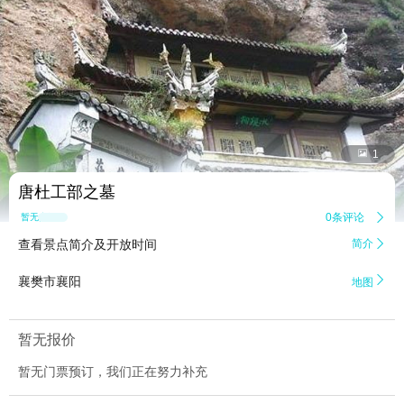


1
唐杜工部之墓
0条评论

暂无点评
查看景点简介及开放时间
简介


襄樊市襄阳
地图
暂无报价
暂无门票预订，我们正在努力补充