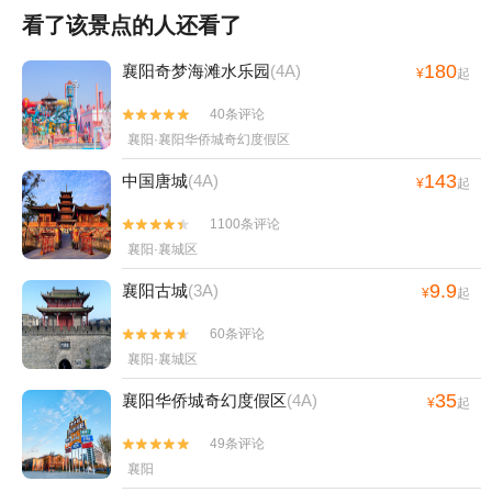
看了该景点的人还看了
180
襄阳奇梦海滩水乐园
(4A)
¥
起
40条评论


襄阳·襄阳华侨城奇幻度假区
143
中国唐城
(4A)
¥
起
1100条评论


襄阳·襄城区
9.9
襄阳古城
(3A)
¥
起
60条评论


襄阳·襄城区
35
襄阳华侨城奇幻度假区
(4A)
¥
起
49条评论


襄阳