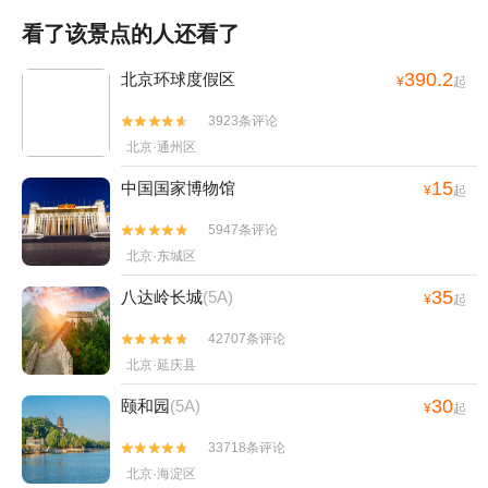
看了该景点的人还看了
390.2
北京环球度假区
¥
起
3923条评论


北京·通州区
15
中国国家博物馆
¥
起
5947条评论


北京·东城区
35
八达岭长城
(5A)
¥
起
42707条评论


北京·延庆县
30
颐和园
(5A)
¥
起
33718条评论


北京·海淀区