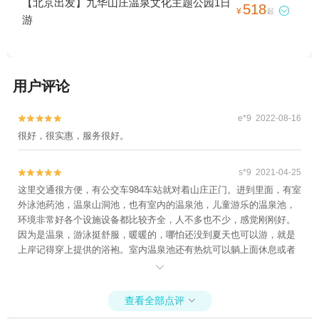
【北京出发】九华山庄温泉文化主题公园1日
518

¥
起
游
用户评论
e*9 2022-08-16


很好，很实惠，服务很好。
s*9 2021-04-25


这里交通很方便，有公交车984车站就对着山庄正门。进到里面，有室
外泳池药池，温泉山洞池，也有室内的温泉池，儿童游乐的温泉池，
环境非常好各个设施设备都比较齐全，人不多也不少，感觉刚刚好。
因为是温泉，游泳挺舒服，暖暖的，哪怕还没到夏天也可以游，就是
上岸记得穿上提供的浴袍。室内温泉池还有热炕可以躺上面休息或者
睡觉，很舒服。

查看全部点评
