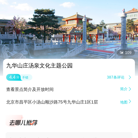


109
九华山庄汤泉文化主题公园
4.4
387条评论

分
不错
查看景点简介及开放时间
简介


北京市昌平区小汤山顺沙路75号九华山庄1区1层
地图