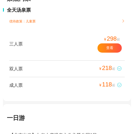
全天汤泉票
优待政策：儿童票

298
¥
起
三人票
查看
218
双人票

¥
起
118
成人票

¥
起
一日游