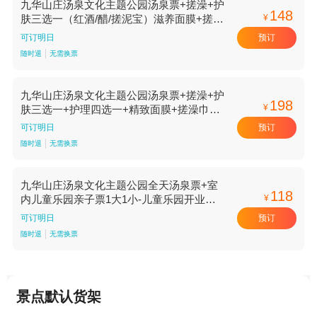
九华山庄汤泉文化主题公园汤泉票+搓澡+护
148
¥
肤三选一（红酒/醋/搓泥宝）滋养面膜+搓澡
巾不限人群-标准价
预订
可订明日
随时退
无需换票
九华山庄汤泉文化主题公园汤泉票+搓澡+护
198
¥
肤三选一+护理四选一+精致面膜+搓澡巾不
限人群-标准价
预订
可订明日
随时退
无需换票
九华山庄汤泉文化主题公园全天汤泉票+室
118
¥
内儿童乐园亲子票1大1小-儿童乐园开业酬
宾【儿童乐园开业酬宾】
预订
可订明日
随时退
无需换票
景点默认货架