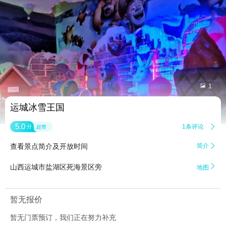


1
运城冰雪王国
5.0
1条评论

分
超赞
查看景点简介及开放时间
简介


山西运城市盐湖区死海景区旁
地图
暂无报价
暂无门票预订，我们正在努力补充