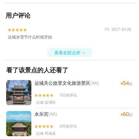
用户评论
l*5 2017-10-26


运城冰雪节什么时候开始
查看全部点评

看了该景点的人还看了
54
运城关公故里文化旅游景区
(4A)
¥
起
782条评论


运城·盐湖区
60
永乐宫
(4A)
¥
起
295条评论


运城·芮城县