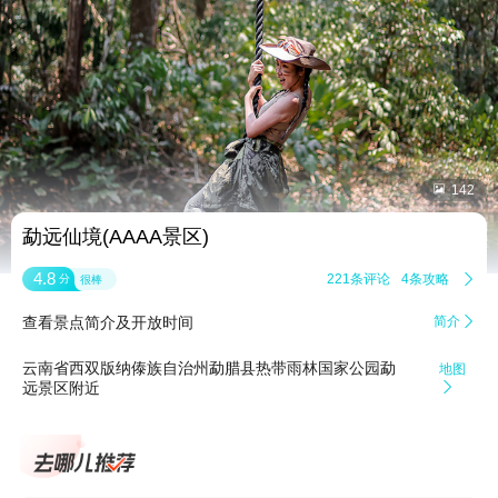


142
勐远仙境(AAAA景区)
4.8
221条评论
4条攻略

分
很棒
查看景点简介及开放时间
简介

云南省西双版纳傣族自治州勐腊县热带雨林国家公园勐
地图
远景区附近
