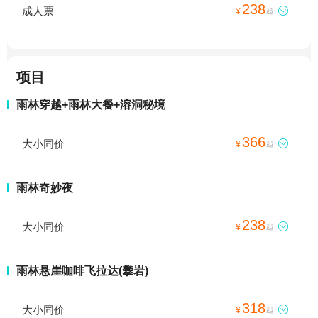
238
成人票

¥
起
项目
雨林穿越+雨林大餐+溶洞秘境
366
大小同价

¥
起
雨林奇妙夜
238
大小同价

¥
起
雨林悬崖咖啡飞拉达(攀岩)
318
大小同价

¥
起