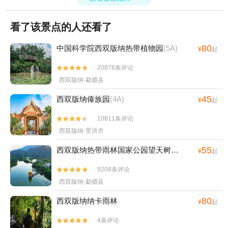
看了该景点的人还看了
80
中国科学院西双版纳热带植物园
(5A)
¥
起
20878条评论


西双版纳·勐腊县
45
西双版纳傣族园
(4A)
¥
起
10811条评论


西双版纳·景洪市
55
西双版纳热带雨林国家公园望天树景区
(4A)
¥
起
9208条评论


西双版纳·勐腊县
80
西双版纳纳卡雨林
¥
起
4条评论

