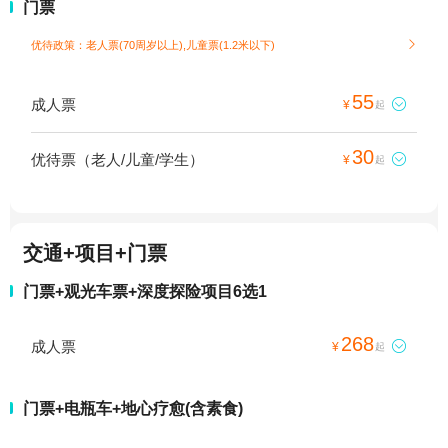
门票
优待政策：老人票(70周岁以上),儿童票(1.2米以下)

55
成人票

¥
起
30
优待票（老人/儿童/学生）

¥
起
交通+项目+门票
门票+观光车票+深度探险项目6选1
268
成人票

¥
起
门票+电瓶车+地心疗愈(含素食)