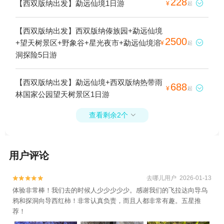
228
【西双版纳出发】勐远仙境1日游

¥
起
【西双版纳出发】西双版纳傣族园+勐远仙境
2500
+望天树景区+野象谷+星光夜市+勐远仙境溶

¥
起
洞探险5日游
【西双版纳出发】勐远仙境+西双版纳热带雨
688

¥
起
林国家公园望天树景区1日游
查看剩余2个

用户评论
去哪儿用户 2026-01-13


体验非常棒！我们去的时候人少少少少少。感谢我们的飞拉达向导乌
鸦和探洞向导西红柿！非常认真负责，而且人都非常有趣。五星推
荐！