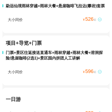
勐远仙境雨林穿越+雨林大餐+悬崖咖啡飞拉达(攀岩)套票
526
大小同价

¥
起
项目+导览+门票
门票+景区往返接送直通车+雨林穿越+雨林大餐+溶洞探
险/悬崖咖啡(2选1)+景区园内拼团人工讲解
596
大小同价

¥
起
一日游