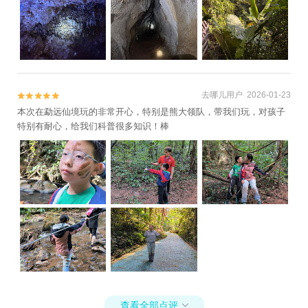
去哪儿用户 2026-01-23


本次在勐远仙境玩的非常开心，特别是熊大领队，带我们玩，对孩子
特别有耐心，给我们科普很多知识！棒
查看全部点评
