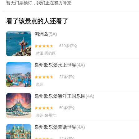
暂无门票预订，我们正在努力补充
看了该景点的人还看了
湄洲岛
(5A)
629条评论


莆田·秀屿区
泉州欧乐堡水上世界
(4A)
27条评论


泉州
泉州欧乐堡海洋王国乐园
(4A)
50条评论


泉州·泉州市
泉州欧乐堡童话世界
(4A)