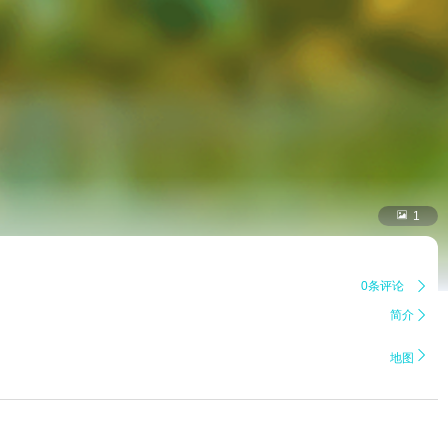

1
0条评论

简介


地图