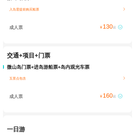
入岛需提前购买船票

130
成人票

¥
起
交通+项目+门票
微山岛门票+进岛游船票+岛内观光车票
五景点包含

160
成人票

¥
起
一日游