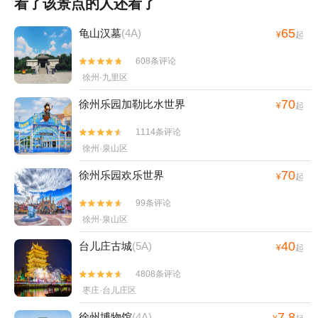
看了该景点的人还看了
65
龟山汉墓
(4A)
¥
起
608条评论


徐州·九里区
70
徐州乐园加勒比水世界
¥
起
1114条评论


徐州·泉山区
70
徐州乐园欢乐世界
¥
起
99条评论


徐州·泉山区
40
台儿庄古城
(5A)
¥
起
4808条评论


枣庄·台儿庄区
7.8
徐州博物馆
(4A)