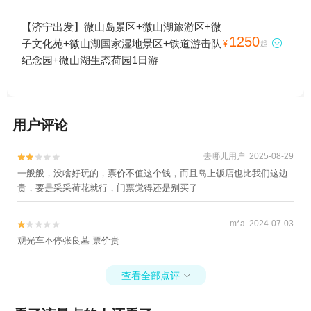
【济宁出发】微山岛景区+微山湖旅游区+微
1250
子文化苑+微山湖国家湿地景区+铁道游击队

¥
起
纪念园+微山湖生态荷园1日游
用户评论
去哪儿用户 2025-08-29


一般般，没啥好玩的，票价不值这个钱，而且岛上饭店也比我们这边
贵，要是采采荷花就行，门票觉得还是别买了
m*a 2024-07-03


观光车不停张良墓 票价贵
查看全部点评
