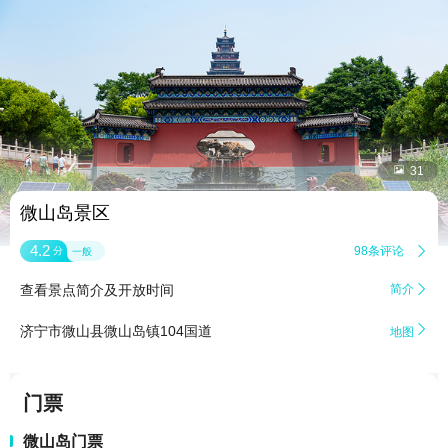


31
微山岛景区
4.2
98条评论

分
一般
查看景点简介及开放时间
简介


济宁市微山县微山岛镇104国道
地图
门票
微山岛门票