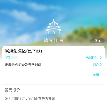


1
滨海边疆区(已下线)
0条评论

暂无点评
查看景点简介及开放时间
简介


地图
暂无报价
暂无门票预订，我们正在努力补充