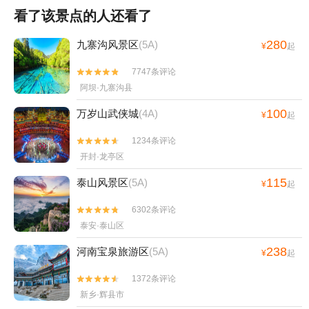
看了该景点的人还看了
280
九寨沟风景区
(5A)
¥
起
7747条评论


阿坝·九寨沟县
100
万岁山武侠城
(4A)
¥
起
1234条评论


开封·龙亭区
115
泰山风景区
(5A)
¥
起
6302条评论


泰安·泰山区
238
河南宝泉旅游区
(5A)
¥
起
1372条评论


新乡·辉县市