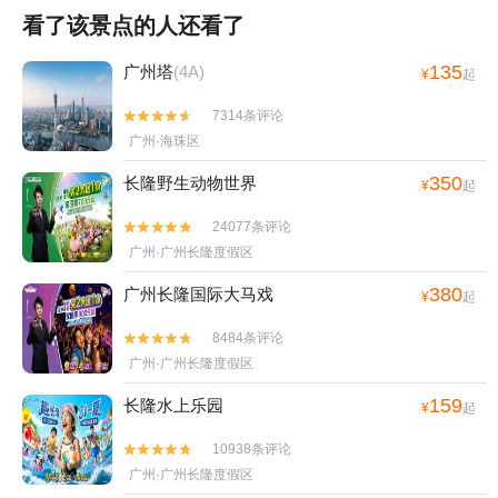
看了该景点的人还看了
135
广州塔
(4A)
¥
起
7314条评论


广州·海珠区
350
长隆野生动物世界
¥
起
24077条评论


广州·广州长隆度假区
380
广州长隆国际大马戏
¥
起
8484条评论


广州·广州长隆度假区
159
长隆水上乐园
¥
起
10938条评论


广州·广州长隆度假区