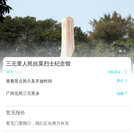


8
三元里人民抗英烈士纪念馆
0条评论

暂无点评
查看景点简介及开放时间
简介


广州北郊三元里乡
地图
暂无报价
暂无门票预订，我们正在努力补充