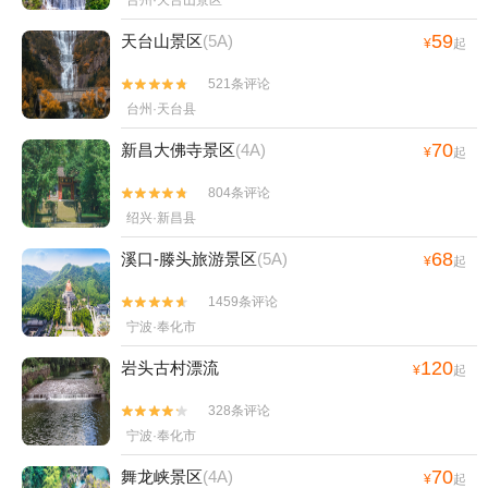
台州·天台山景区
59
天台山景区
(5A)
¥
起
521条评论


台州·天台县
70
新昌大佛寺景区
(4A)
¥
起
804条评论


绍兴·新昌县
68
溪口-滕头旅游景区
(5A)
¥
起
1459条评论


宁波·奉化市
120
岩头古村漂流
¥
起
328条评论


宁波·奉化市
70
舞龙峡景区
(4A)
¥
起