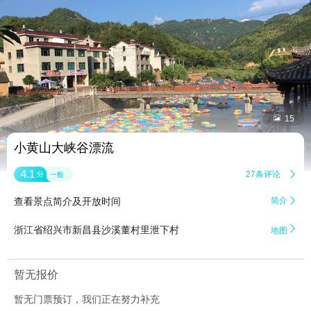


15
小黄山大峡谷漂流
4.1
27条评论

分
一般
查看景点简介及开放时间
简介


浙江省绍兴市新昌县沙溪董村里泄下村
地图
暂无报价
暂无门票预订，我们正在努力补充