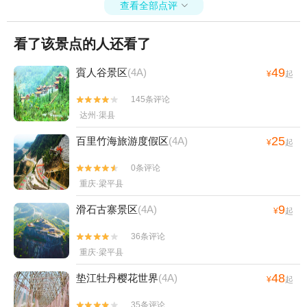
查看全部点评

看了该景点的人还看了
49
賨人谷景区
(4A)
¥
起
145条评论


达州·渠县
25
百里竹海旅游度假区
(4A)
¥
起
0条评论


重庆·梁平县
9
滑石古寨景区
(4A)
¥
起
36条评论


重庆·梁平县
48
垫江牡丹樱花世界
(4A)
¥
起
35条评论

