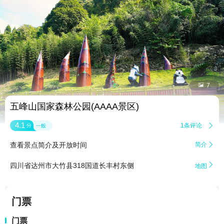


7
五峰山国家森林公园(AAAA景区)
4.1
1条评论

分
一般
查看景点简介及开放时间
简介


四川省达州市大竹县318国道长丰村东侧
地图
门票
门票