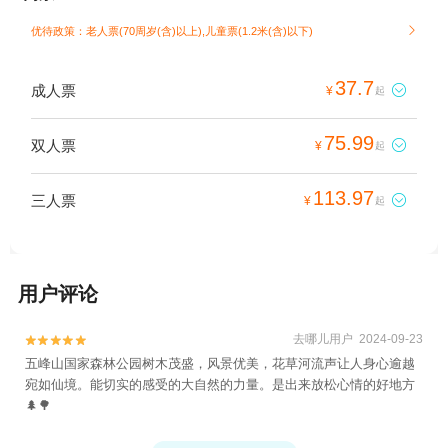
优待政策：老人票(70周岁(含)以上),儿童票(1.2米(含)以下)

37.7
成人票

¥
起
75.99
双人票

¥
起
113.97
三人票

¥
起
用户评论
去哪儿用户 2024-09-23


五峰山国家森林公园树木茂盛，风景优美，花草河流声让人身心逾越
宛如仙境。能切实的感受的大自然的力量。是出来放松心情的好地方
🌲🌳