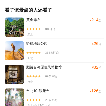
看了该景点的人还看了
214
黄金瀑布
¥
起
8条评论


新北
26
野柳地质公园
¥
起
368条评论


新北
32
顺益台湾原住民博物馆
¥
起
69条评论


台北
126
台北101观景台
¥
起
25条评论


台北·台北101大楼