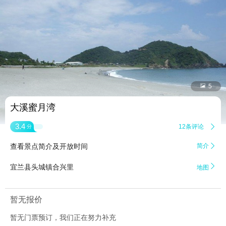


5
大溪蜜月湾
3.4
12条评论

分
查看景点简介及开放时间
简介


宜兰县头城镇合兴里
地图
暂无报价
暂无门票预订，我们正在努力补充