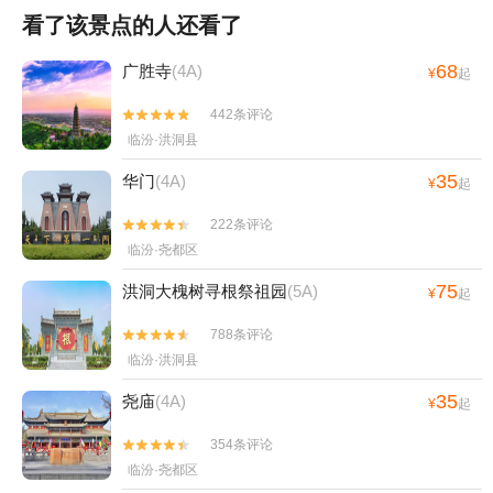
看了该景点的人还看了
68
广胜寺
(4A)
¥
起
442条评论


临汾·洪洞县
35
华门
(4A)
¥
起
222条评论


临汾·尧都区
75
洪洞大槐树寻根祭祖园
(5A)
¥
起
788条评论


临汾·洪洞县
35
尧庙
(4A)
¥
起
354条评论


临汾·尧都区