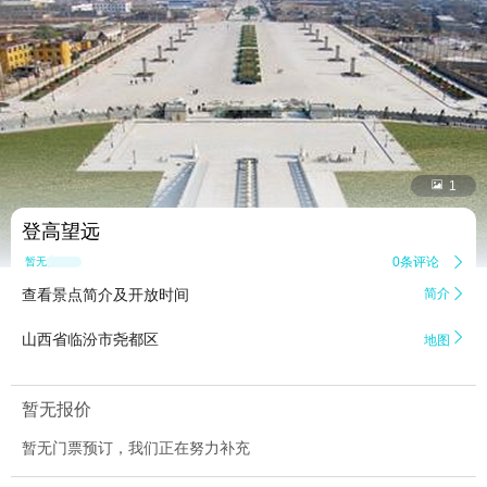


1
登高望远
0条评论

暂无点评
查看景点简介及开放时间
简介


山西省临汾市尧都区
地图
暂无报价
暂无门票预订，我们正在努力补充