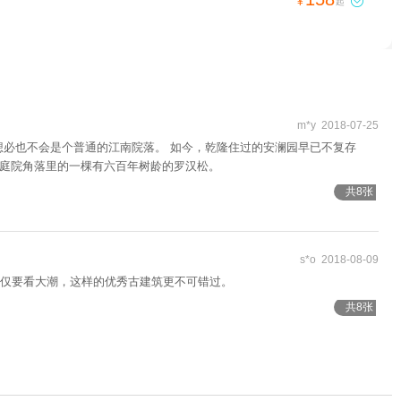

¥
起
m*y 2018-07-25
想必也不会是个普通的江南院落。 如今，乾隆住过的安澜园早已不复存
是庭院角落里的一棵有六百年树龄的罗汉松。
共8张
s*o 2018-08-09
仅要看大潮，这样的优秀古建筑更不可错过。
共8张