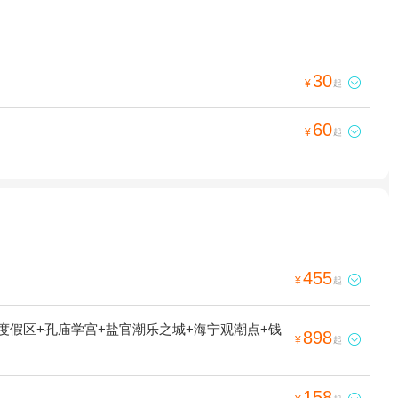
30

¥
起
60

¥
起
455

¥
起
度假区+孔庙学宫+盐官潮乐之城+海宁观潮点+钱
898

¥
起
158