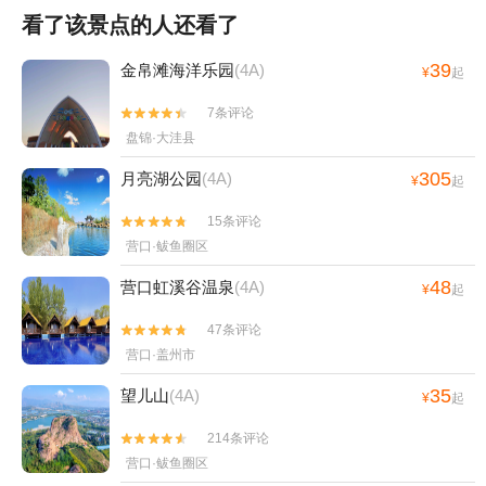
看了该景点的人还看了
39
金帛滩海洋乐园
(4A)
¥
起
7条评论


盘锦·大洼县
305
月亮湖公园
(4A)
¥
起
15条评论


营口·鲅鱼圈区
48
营口虹溪谷温泉
(4A)
¥
起
47条评论


营口·盖州市
35
望儿山
(4A)
¥
起
214条评论


营口·鲅鱼圈区