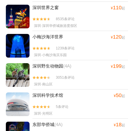
110
深圳世界之窗
¥
起
8535条评论


深圳·深圳华侨城旅游度假区
120
小梅沙海洋世界
¥
起
1239条评论


深圳·小梅沙海滨乐园
199
深圳野生动物园
(4A)
¥
起
3051条评论


深圳·南山区
50
深圳科学技术馆
¥
起
5条评论


深圳·光明区
18
东部华侨城
(4A)
¥
起