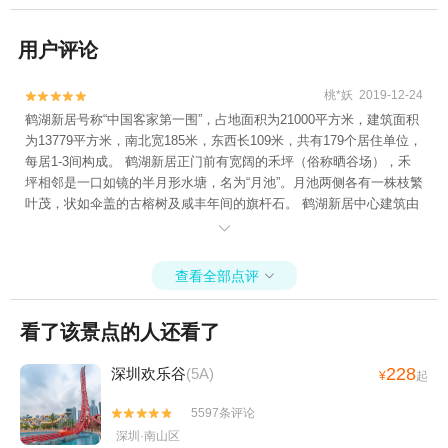
用户评论
桃*妖 2019-12-24


鹤湖新居号称“中国客家第一围”，占地面积为21000平方米，建筑面积
为13779平方米，南北宽185米，东西长109米，共有179个居住单位，
每居1-3间构成。 鹤湖新居正门前有宽阔的禾坪（俗称晒谷场），禾
坪相邻是一口如镜的半月形水塘，名为“月池”。月池两侧各有一株枝繁
叶茂，状如伞盖的古榕树及咸丰年间的旗杆石。 鹤湖新居中心建筑由
正门、左右横门、天下街、祠堂、排屋、上天街、围屋组成，围屋四

周围墙开有数排“望窗”与“枪眼”以防御外扰。整个围屋有水井2口，供
全寨人饮用，有完整合理的排水系统，出口洪于月池。 鹤湖新居四周
查看全部点评

有坚固的城廓围墙，呈方形。围墙高6余米，厚约1米，由三合土筑
成，非常坚固。围墙四边角设置有高三层的歇山顶式楼阁共10处，与
看了该景点的人还看了
围墙上的“跑马廊”相连，组成防御工事，规模宏伟，城墙高筑，环绕寨
堡。 鹤湖新居正面有大门三个，两侧小门各一，大门雄伟壮观。 围墙
内民居内两个“回”字相套组成，屋宇、厅、堂、房、井、廊院布局面错
228
深圳欢乐谷
(5A)
¥
起
落有致，大街复杂，像座迷宫，易守难攻，有“九天十八井，十阁走马
5597条评论
廊”之称，是典型的客家民居建筑。


深圳·南山区