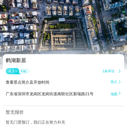


28
鹤湖新居
4.3
1条评论

分
不错
查看景点简介及开放时间
简介


广东省深圳市龙岗区龙岗街道南联社区新瑞路21号
地图
暂无报价
暂无门票预订，我们正在努力补充