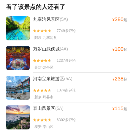
看了该景点的人还看了
280
九寨沟风景区
(5A)
¥
起
7749条评论


阿坝·九寨沟县
100
万岁山武侠城
(4A)
¥
起
1237条评论


开封·龙亭区
238
河南宝泉旅游区
(5A)
¥
起
1374条评论


新乡·辉县市
115
泰山风景区
(5A)
¥
起
6302条评论


泰安·泰山区