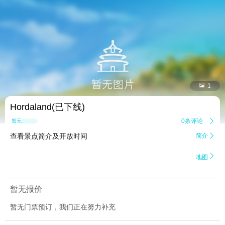


1
Hordaland(已下线)
0条评论

暂无点评
查看景点简介及开放时间
简介


地图
暂无报价
暂无门票预订，我们正在努力补充