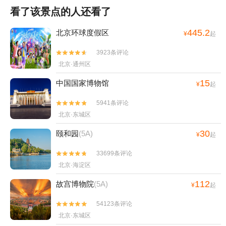
看了该景点的人还看了
445.2
北京环球度假区
¥
起
3923条评论


北京·通州区
15
中国国家博物馆
¥
起
5941条评论


北京·东城区
30
颐和园
(5A)
¥
起
33699条评论


北京·海淀区
112
故宫博物院
(5A)
¥
起
54123条评论


北京·东城区