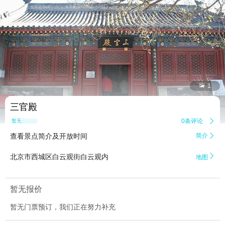


1
三官殿
0条评论

暂无点评
查看景点简介及开放时间
简介


北京市西城区白云观街白云观内
地图
暂无报价
暂无门票预订，我们正在努力补充