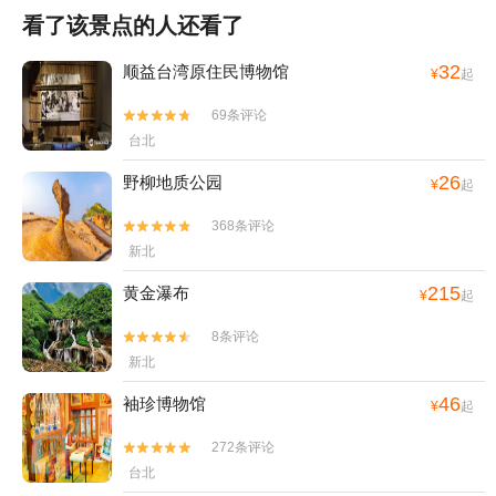
看了该景点的人还看了
32
顺益台湾原住民博物馆
¥
起
69条评论


台北
26
野柳地质公园
¥
起
368条评论


新北
215
黄金瀑布
¥
起
8条评论


新北
46
袖珍博物馆
¥
起
272条评论


台北