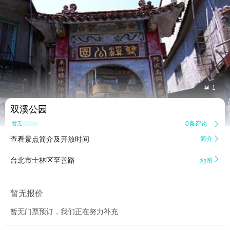


1
双溪公园
0条评论

暂无点评
查看景点简介及开放时间
简介


台北市士林区至善路
地图
暂无报价
暂无门票预订，我们正在努力补充