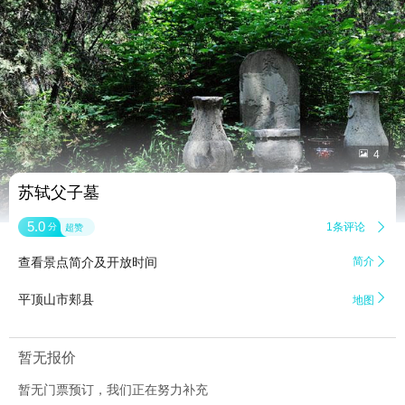


4
苏轼父子墓
5.0
1条评论

分
超赞
查看景点简介及开放时间
简介


平顶山市郏县
地图
暂无报价
暂无门票预订，我们正在努力补充