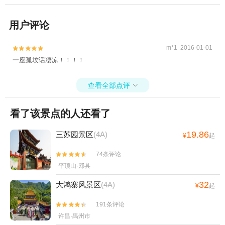
用户评论
m*1 2016-01-01


一座孤坟话凄凉！！！！
查看全部点评

看了该景点的人还看了
19.86
三苏园景区
(4A)
¥
起
74条评论


平顶山·郏县
32
大鸿寨风景区
(4A)
¥
起
191条评论


许昌·禹州市